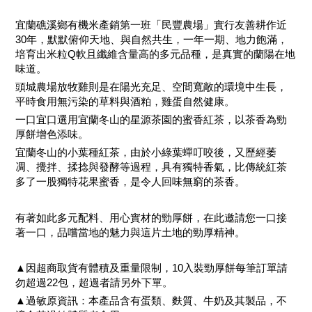
宜蘭礁溪鄉有機米產銷第一班「民豐農場」實行友善耕作近
30年，默默俯仰天地、與自然共生，一年一期、地力飽滿，
培育出米粒Q軟且纖維含量高的多元品種，是真實的蘭陽在地
味道。
頭城農場放牧雞則是在陽光充足、空間寬敞的環境中生長，
平時食用無污染的草料與酒粕，雞蛋自然健康。
一口宜口選用宜蘭冬山的星源茶園的蜜香紅茶，以茶香為勁
厚餅增色添味。
宜蘭冬山的小葉種紅茶，由於小綠葉蟬叮咬後，又歷經萎
凋、攪拌、揉捻與發酵等過程，具有獨特香氣，比傳統紅茶
多了一股獨特花果蜜香，是令人回味無窮的茶香。
有著如此多元配料、用心實材的勁厚餅，在此邀請您一口接
著一口，品嚐當地的魅力與這片土地的勁厚精神。
▲因超商取貨有體積及重量限制，10入裝勁厚餅每筆訂單請
勿超過22包，超過者請另外下單。
▲過敏原資訊：本產品含有蛋類、麩質、牛奶及其製品，不