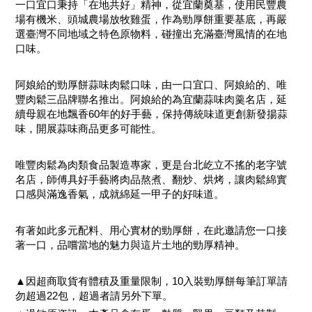
一口宜口秉持「在地共好」精神，從宜蘭奠基，使用民豐農
場有機米、頭城農場放牧雞蛋，作為勁厚餅重要基底，再嚴
選臺灣不同地域之特色原物料，碰撞出充滿臺灣風情的在地
口味。
阿娘給的勁厚餅蒜味肉鬆口味，由一口宜口、阿娘給的、唯
豐肉鬆三品牌聯名推出。阿娘給的為宜蘭蒜味肉羹名店，延
續母親在地飄香60年的好手藝，保持傳統味道更創新發揚蒜
味，開展蒜味商品更多可能性。
唯豐肉鬆為肉類食品製造專家，更是台北屹立不搖的老字號
名店，師傅具好手藝將肉品熬煮、翻炒、烘烤，讓肉鬆綿實
口感與滿逸香氣，成就綿延一甲子的好味道。
有著如此多元配料、用心實材的勁厚餅，在此邀請您一口接
著一口，品嚐當地的魅力與這片土地的勁厚精神。
▲因超商取貨有體積及重量限制，10入裝勁厚餅每筆訂單請
勿超過22包，超過者請另外下單。