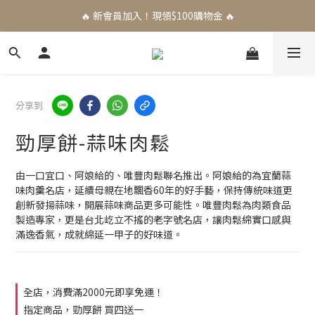
🔥 新會員加入！現領$100購物金 🔥
分享到
勁厚餅-蒜味肉鬆
由一口宜口、阿娘給的、唯豐肉鬆聯名推出。阿娘給的為宜蘭蒜
味肉羹名店，延續母親在地飄香60年的好手藝，保持傳統味道更
創新發揚蒜味，開展蒜味商品更多可能性。唯豐肉鬆為肉類食品
製造專家，更是台北屹立不搖的老字號名店，讓肉鬆綿實口感與
滿逸香氣，成就綿延一甲子的好味道。
全店，消費滿2000元即享免運！
指定商品，勁厚餅 買四送一