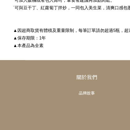
˙可加入飯糰或者包入壽司，葷食者建議再加點肉鬆。
˙可與豆干丁、紅蘿蔔丁拌炒，一同包入美生菜，清爽口感包
▲因超商取貨有體積及重量限制，每筆訂單請勿超過5瓶，超
▲保存期限：1年
▲本產品為全素
關於我們
品牌故事