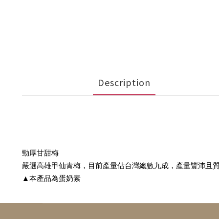
Description
勁厚甘甜梅
嚴選高雄甲仙青梅，目前產量佔台灣總數九成，產量豐沛且
▲本產品為蛋奶素