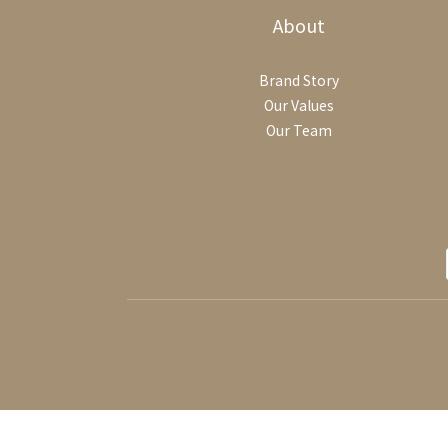
About
Brand Story
Our Values
Our Team