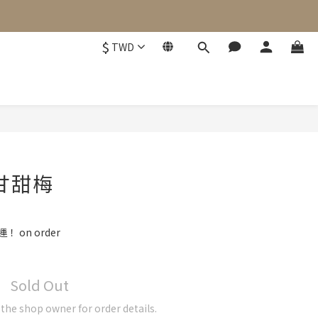
$
TWD
甘甜梅
 on order
Sold Out
he shop owner for order details.